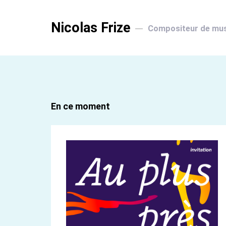
Nicolas Frize
Compositeur de mu
En ce moment