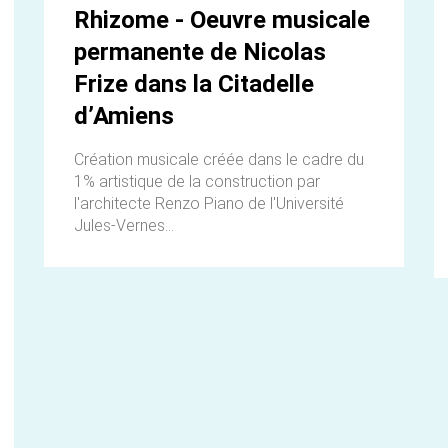
Rhizome - Oeuvre musicale
permanente de Nicolas
Frize dans la Citadelle
d’Amiens
Création musicale créée dans le cadre du
1% artistique de la construction par
l'architecte Renzo Piano de l'Université
Jules-Vernes...